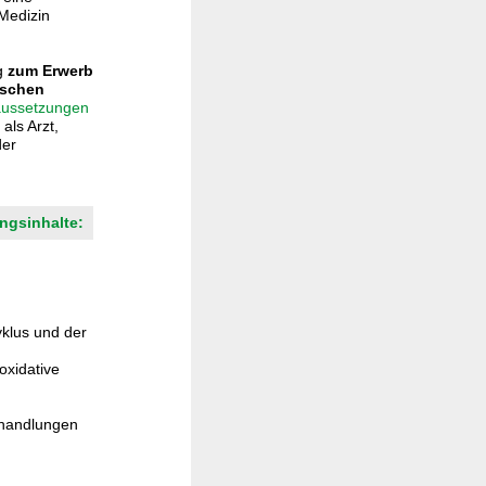
Medizin
ng
zum Erwerb
ischen
aussetzungen
als Arzt,
der
ngsinhalte:
yklus und der
ioxidative
ehandlungen