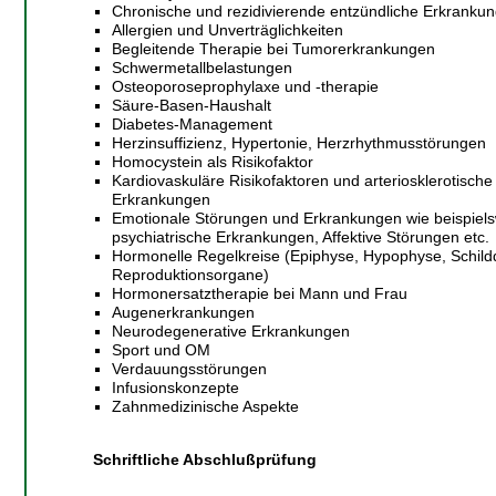
Chronische und rezidivierende entzündliche Erkranku
Allergien und Unverträglichkeiten
Begleitende Therapie bei Tumorerkrankungen
Schwermetallbelastungen
Osteoporoseprophylaxe und -therapie
Säure-Basen-Haushalt
Diabetes-Management
Herzinsuffizienz, Hypertonie, Herzrhythmusstörungen
Homocystein als Risikofaktor
Kardiovaskuläre Risikofaktoren und arteriosklerotische
Erkrankungen
Emotionale Störungen und Erkrankungen wie beispiel
psychiatrische Erkrankungen, Affektive Störungen etc.
Hormonelle Regelkreise (Epiphyse, Hypophyse, Schil
Reproduktionsorgane)
Hormonersatztherapie bei Mann und Frau
Augenerkrankungen
Neurodegenerative Erkrankungen
Sport und OM
Verdauungsstörungen
Infusionskonzepte
Zahnmedizinische Aspekte
Schriftliche Abschlußprüfung