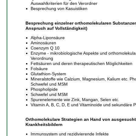
Auswahlkriterien für den Verordner
Besprechung von Kasuistiken
Besprechung einzelner orthomolekularen Substanze
Anspruch auf Vollständigkeit)
Alpha-Liponsäure
Aminosäuren
Coenzym Q 10
Enzyme - mikrobiologische Aspekte und orthomolekula
Verordnung
Fettsäuren und deren therapeutischen Möglichkeiten
Folsäure
Glutathion-System
Mineralstoffe wie Calzium, Magnesium, Kalium etc. Ph
Schwefel und MSM
Phospholipide
Schwefel und MSM
Spurenelemente wie Zink, Mangan, Selen etc.
Vitamin A, B, C, D, E und Vitaminoide und sekundäre P
Orthomolekulare Strategien an Hand von ausgesuch
Krankheitsbildern
Immunsystem und rezidivierende Infekte