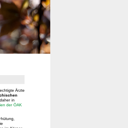
echtigte Ärzte
ichischen
daher in
nien der ÖAK
rhütung,
ie