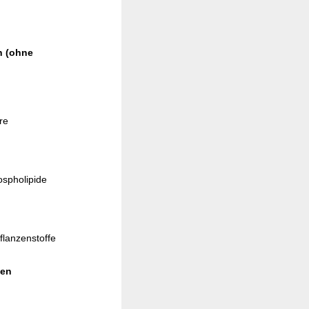
n (ohne
re
ospholipide
flanzenstoffe
ten