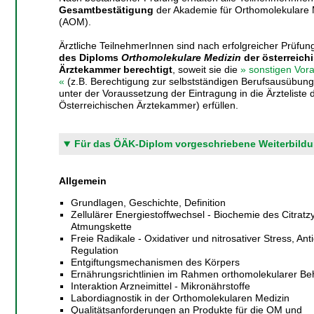
Gesamtbestätigung
der Akademie für Orthomolekulare 
(AOM).
Ärztliche TeilnehmerInnen sind nach erfolgreicher Prüfu
des Diploms
Orthomolekulare Medizin
der österreich
Ärztekammer berechtigt
, soweit sie die
» sonstigen Vor
«
(z.B. Berechtigung zur selbstständigen Berufsausübung 
unter der Voraussetzung der Eintragung in die Ärzteliste 
Österreichischen Ärztekammer) erfüllen.
Für das ÖÄK-Diplom vorgeschriebene Weiterbildu
Allgemein
Grundlagen, Geschichte, Definition
Zellulärer Energiestoffwechsel - Biochemie des Citratz
Atmungskette
Freie Radikale - Oxidativer und nitrosativer Stress, Ant
Regulation
Entgiftungsmechanismen des Körpers
Ernährungsrichtlinien im Rahmen orthomolekularer B
Interaktion Arzneimittel - Mikronährstoffe
Labordiagnostik in der Orthomolekularen Medizin
Qualitätsanforderungen an Produkte für die OM und