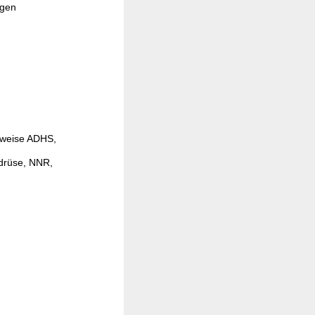
ngen
sweise ADHS,
ddrüse, NNR,