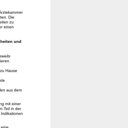
 Ärztekammer
ten. Die
eiten zu
r einen
heiten und
eweils
ieren.
n zu Hause
kte
elen aus dem
ng mit einer
 Teil in der
Indikationen
 eine