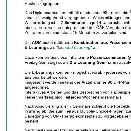
Hochrisikogruppen.
Das Diplomcurriculum enthält mindestens 98 - durch die
inhaltlich weitgehend vorgegebene - Weiterbildungseinhei
Weiterbildung ist in
7 Seminaren
zu je 14 Unterrichtseinh
absolvieren, welche entsprechend der ÖÄK-Vorgaben übe
Zeitraum von mindestens 15 Monaten zu verteilen sind.
Die
AOM
bietet dafür eine
Kombination aus Präsenzein
E-Learnings
als "
blended Learning
" an:
Dazu können Sie diese Inhalte in
5 Präsenzseminaren
(j
Freitag-Samstag) sowie
2 E-Learning-Seminaren
absolv
Die E-Learnings können - möglichst vorab - jederzeit vo
aus bearbeitet werden.
Insgesamt werden seitens der Ärztekammer 98 DFP-Pun
angerechnet.
Interaktives Arbeiten und das Besprechen von Fallbeispi
Teilnehmerkreis sind Teil jedes Wochenendseminars.
Nach Absolvierung aller 7 Seminare schließt die Fortbildu
Prüfung
ab, die zum Teil aus Multiple-Choice-Fragen, zum
Darlegung von OM-Therapiekonzepten zu vorgegebenen 
besteht.
Nach bestandener Prüfung erhalten alle TeilnehmerInnen