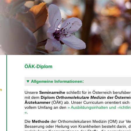
ÖÄK-Diplom
Allgemeine Informationen:
n
Unsere
Seminarreihe
schließt für in Österreich berufsber
mit dem
Diplom
Orthomolekulare Medizin
der Österre
Ärztekammer
(ÖÄK) ab. Unser Curriculum orientiert sich 
vollem Umfang an den
» Ausbildungsinhalten und -richtli
«
.
Die
Methode
der Orthomolekularen Medizin (OM) zur Ve
Besserung oder Heilung von Krankheiten besteht darin, d