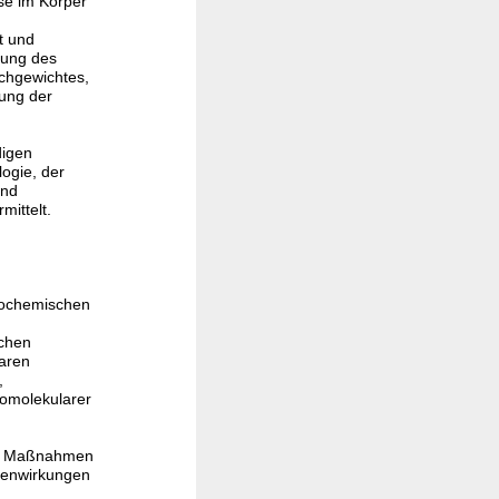
se im Körper
t und
rung des
ichgewichtes,
rung der
digen
ogie, der
und
ittelt.
biochemischen
schen
aren
,
homolekularer
nde Maßnahmen
benwirkungen