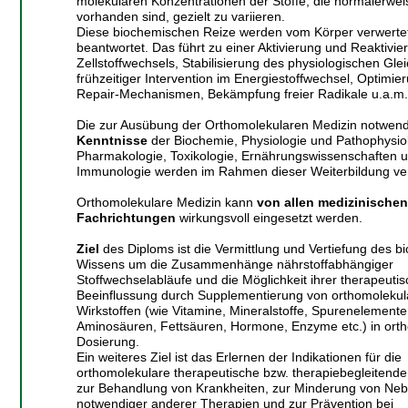
molekularen Konzentrationen der Stoffe, die normalerwei
vorhanden sind, gezielt zu variieren.
Diese biochemischen Reize werden vom Körper verwerte
beantwortet. Das führt zu einer Aktivierung und Reaktivie
Zellstoffwechsels, Stabilisierung des physiologischen Gle
frühzeitiger Intervention im Energiestoffwechsel, Optimie
Repair-Mechanismen, Bekämpfung freier Radikale u.a.m.
Die zur Ausübung der Orthomolekularen Medizin notwen
Kenntnisse
der Biochemie, Physiologie und Pathophysiol
Pharmakologie, Toxikologie, Ernährungswissenschaften 
Immunologie werden im Rahmen dieser Weiterbildung verm
Orthomolekulare Medizin kann
von allen medizinischen
Fachrichtungen
wirkungsvoll eingesetzt werden.
Ziel
des Diploms ist die Vermittlung und Vertiefung des 
Wissens um die Zusammenhänge nährstoffabhängiger
Stoffwechselabläufe und die Möglichkeit ihrer therapeuti
Beeinflussung durch Supplementierung von orthomolekul
Wirkstoffen (wie Vitamine, Mineralstoffe, Spurenelemente
Aminosäuren, Fettsäuren, Hormone, Enzyme etc.) in ort
Dosierung.
Ein weiteres Ziel ist das Erlernen der Indikationen für die
orthomolekulare therapeutische bzw. therapiebegleite
zur Behandlung von Krankheiten, zur Minderung von Ne
notwendiger anderer Therapien und zur Prävention bei